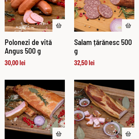
Polonezi de vită
Salam țărănesc 500
Angus 500 g
g
30,00
lei
32,50
lei