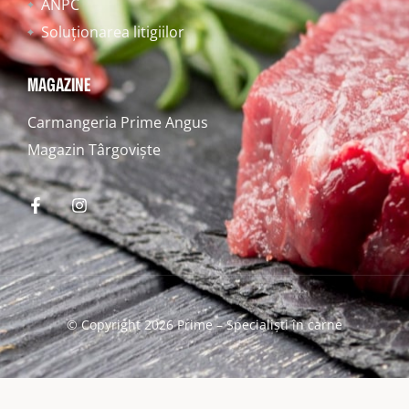
ANPC
Soluționarea litigiilor
MAGAZINE
Carmangeria Prime Angus
Magazin Târgoviște
© Copyright 2026 Prime – Specialiști în carne