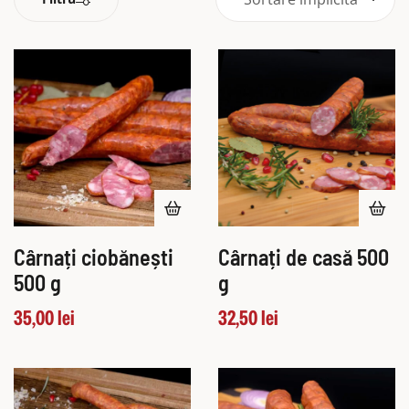
Cârnați ciobănești
Cârnați de casă 500
500 g
g
35,00
lei
32,50
lei