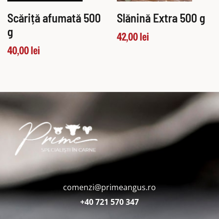
Scăriță afumată 500
Slănină Extra 500 g
g
42,00
lei
40,00
lei
comenzi@primeangus.ro
+40 721 570 347