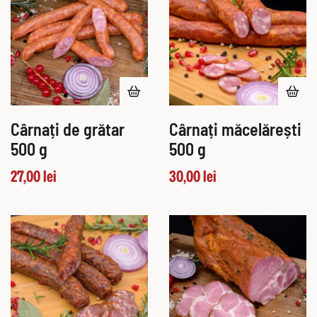
Cârnați de grătar
Cârnați măcelărești
500 g
500 g
27,00
lei
30,00
lei