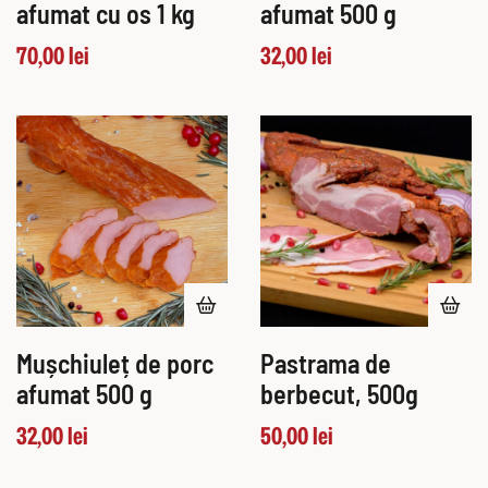
afumat cu os 1 kg
afumat 500 g
70,00
lei
32,00
lei
Mușchiuleț de porc
Pastrama de
afumat 500 g
berbecut, 500g
32,00
lei
50,00
lei