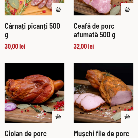
Cârnați picanți 500
Ceafă de porc
g
afumată 500 g
30,00
lei
32,00
lei
Ciolan de porc
Mușchi file de porc