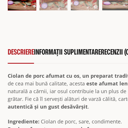
DESCRIERE
INFORMAȚII SUPLIMENTARE
RECENZII (
Ciolan de porc afumat cu os, un preparat tradi
de cea mai bună calitate, acesta
este afumat lent
naturală a cărnii, iar osul contribuie la un plus d
grătar. Fie că îl servești alături de varză călită, car
autentică și un gust desăvârșit
.
Ingrediente:
Ciolan de porc, sare, condimente.