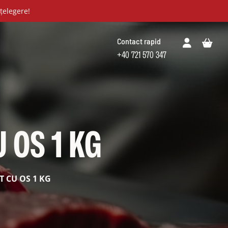
țelegere!
Contact rapid
+40 721 570 347
 OS 1 KG
 CU OS 1 KG