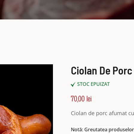
Ciolan De Porc
STOC EPUIZAT
70,00
lei
Ciolan de porc afumat c
Notă: Greutatea produselor 