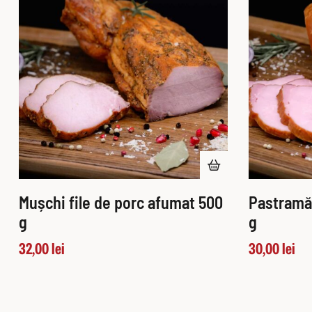
Mușchi file de porc afumat 500
Pastramă
g
g
32,00
lei
30,00
lei