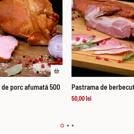
 de porc afumată 500
Pastrama de berbecut
50,00
lei