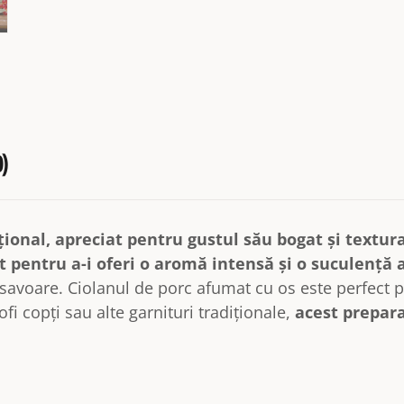
0)
țional, apreciat pentru gustul său bogat și textur
 pentru a-i oferi o aromă intensă și o suculență 
e savoare. Ciolanul de porc afumat cu os este perfect p
tofi copți sau alte garnituri tradiționale,
acest prepar