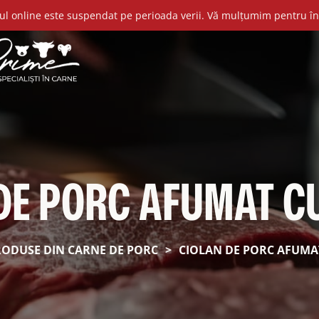
l online este suspendat pe perioada verii. Vă mulțumim pentru în
DE PORC AFUMAT CU
RODUSE DIN CARNE DE PORC
>
CIOLAN DE PORC AFUMAT