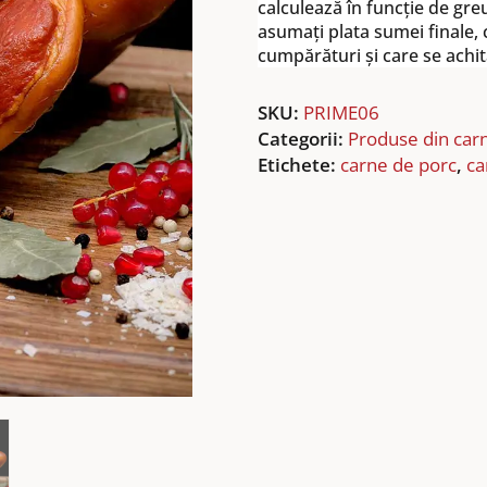
calculează în funcție de gre
asumați plata sumei finale, c
cumpărături și care se achit
SKU:
PRIME06
Categorii:
Produse din car
Etichete:
carne de porc
,
ca