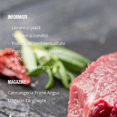
INFORMAȚII
Livrare și plată
Termeni și condiții
Politica de confidențialitate
Politica modulelor cookie
ANPC
Soluționarea litigiilor
MAGAZINE
Carmangeria Prime Angus
Magazin Târgoviște