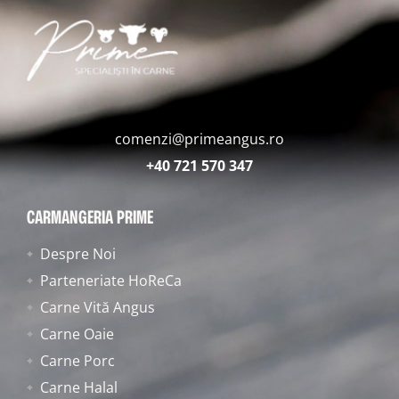
comenzi@primeangus.ro
+40 721 570 347
CARMANGERIA PRIME
Despre Noi
Parteneriate HoReCa
Carne Vită Angus
Carne Oaie
Carne Porc
Carne Halal