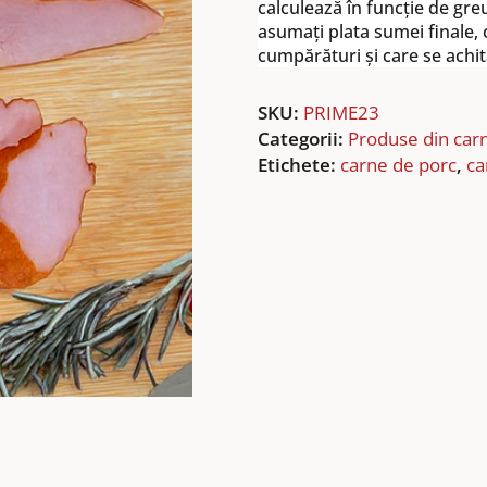
calculează în funcție de gre
asumați plata sumei finale, c
cumpărături și care se achit
SKU:
PRIME23
Categorii:
Produse din car
Etichete:
carne de porc
,
ca