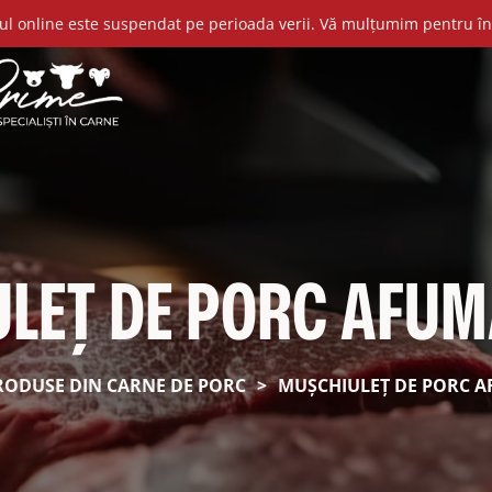
l online este suspendat pe perioada verii. Vă mulțumim pentru în
LEȚ DE PORC AFUM
RODUSE DIN CARNE DE PORC
>
MUȘCHIULEȚ DE PORC A