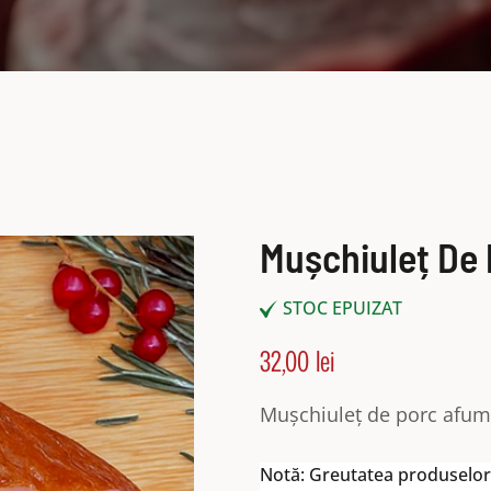
Mușchiuleț De
STOC EPUIZAT
32,00
lei
Mușchiuleț de porc afu
Notă: Greutatea produselor 