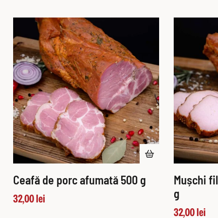
Ceafă de porc afumată 500 g
Mușchi fi
g
32,00
lei
32,00
lei