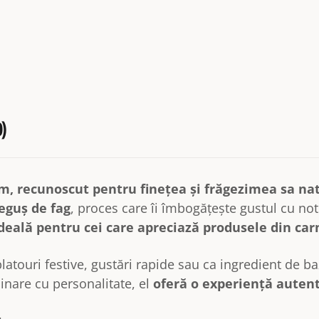
0)
, recunoscut pentru finețea și frăgezimea sa nat
eguș de fag
, proces care îi îmbogățește gustul cu not
ideală pentru cei care apreciază produsele din ca
touri festive, gustări rapide sau ca ingredient de bază
inare cu personalitate, el
oferă o experiență autent