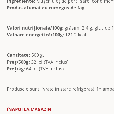
Ingrediente:
Mușchiuleț de porc, sare, condimen
Produs afumat cu rumeguș de fag.
Valori nutriționale/100g:
grăsimi 2.4 g, glucide 1.
Valoare energetică/100g:
121.2 kcal.
Cantitate:
500 g.
Preț/500g:
32 lei (TVA inclus)
Preț/kg:
64 lei (TVA inclus)
Produsele sunt livrate în stare refrigerată, în amba
ÎNAPOI LA MAGAZIN