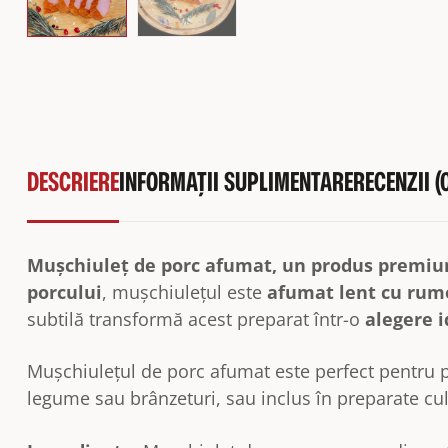
DESCRIERE
INFORMAȚII SUPLIMENTARE
RECENZII (
Mușchiuleț de porc afumat, un produs premium
porcului
, mușchiulețul este
afumat lent cu rum
subtilă transformă acest preparat într-o
alegere 
Mușchiulețul de porc afumat este perfect pentru pla
legume sau brânzeturi, sau inclus în preparate cul