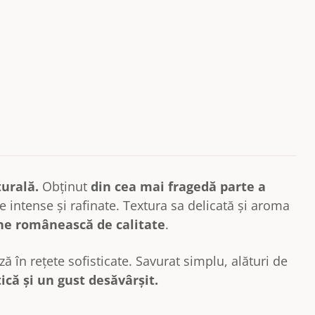
urală.
Obținut
din cea mai fragedă parte a
e intense și rafinate. Textura sa delicată și aroma
rne românească de calitate
.
 în rețete sofisticate. Savurat simplu, alături de
ică și un gust desăvârșit.