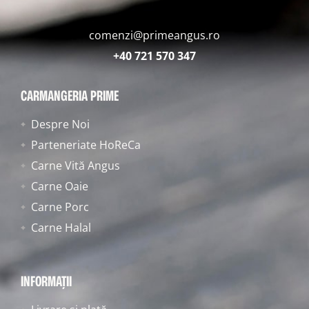
comenzi@primeangus.ro
+40 721 570 347
CARMANGERIA PRIME
Despre Noi
Parteneriate HoReCa
Carne Vită Angus
Carne Oaie
Carne Porc
Carne Halal
INFORMAȚII