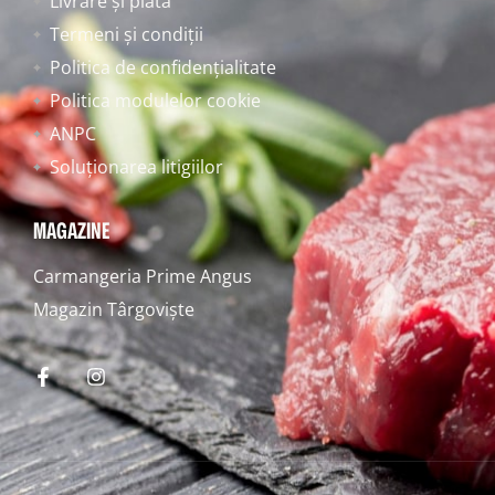
Livrare și plată
Termeni și condiții
Politica de confidențialitate
Politica modulelor cookie
ANPC
Soluționarea litigiilor
MAGAZINE
Carmangeria Prime Angus
Magazin Târgoviște