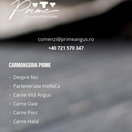
comenzi@primeangus.ro
+40 721 570 347
CARMANGERIA PRIME
Despre Noi
Parteneriate HoReCa
Carne Vită Angus
Carne Oaie
Carne Porc
Carne Halal