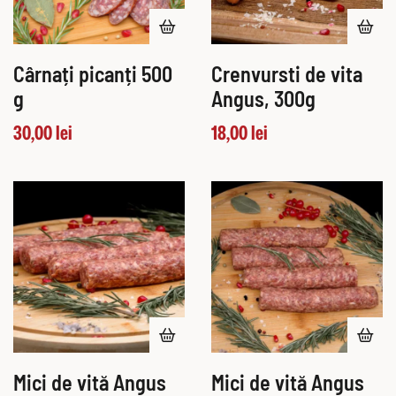
Cârnați picanți 500
Crenvursti de vita
g
Angus, 300g
30,00
lei
18,00
lei
Mici de vită Angus
Mici de vită Angus