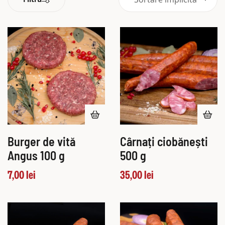
Burger de vită
Cârnați ciobănești
Angus 100 g
500 g
7,00
lei
35,00
lei