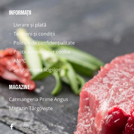
INFORMAȚII
Livrare și plată
Termeni și condiții
Politica de confidențialitate
Politica modulelor cookie
ANPC
Soluționarea litigiilor
MAGAZINE
Carmangeria Prime Angus
Magazin Târgoviște