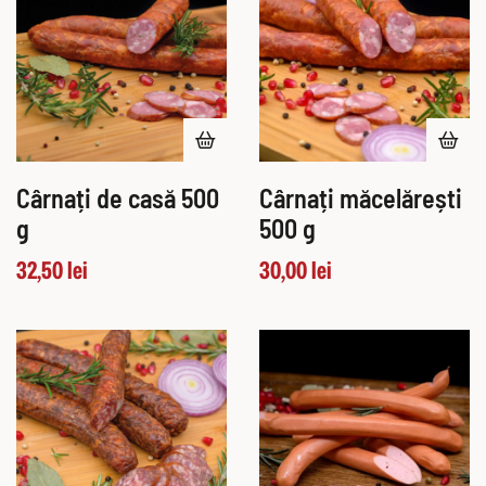
Cârnați de casă 500
Cârnați măcelărești
g
500 g
32,50
lei
30,00
lei