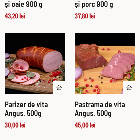
și oaie 900 g
și porc 900 g
43,20
lei
37,80
lei
Parizer de vita
Pastrama de vita
Angus, 500g
Angus, 500g
30,00
lei
45,00
lei