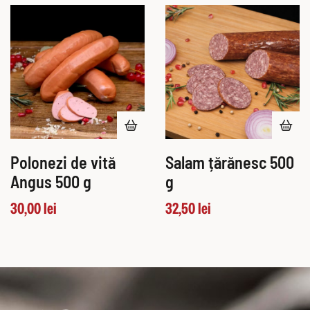
Polonezi de vită
Salam țărănesc 500
Angus 500 g
g
30,00
lei
32,50
lei