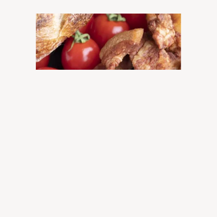
PRODUSE TRADIȚIONALE ROMÂNEȘTI
Gusturi autentice, inspirate din rețete
românești: