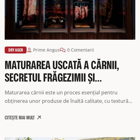
DRY AGER
Prime Angus
0 Comentarii
MATURAREA USCATĂ A CĂRNII,
SECRETUL FRĂGEZIMII ȘI
AROMELOR INTENSE
Maturarea cărnii este un proces esențial pentru
obținerea unor produse de înaltă calitate, cu textură
fragedă și arome intense. La Carmangeria Prime –
CITEȘTE MAI MULT
Specialiști în carne, ne dedicăm oferirii celor mai bune
produse clienților noștri, utilizând tehnologia de vârf în
maturarea cărnii. În acest articol, vom explora procesul