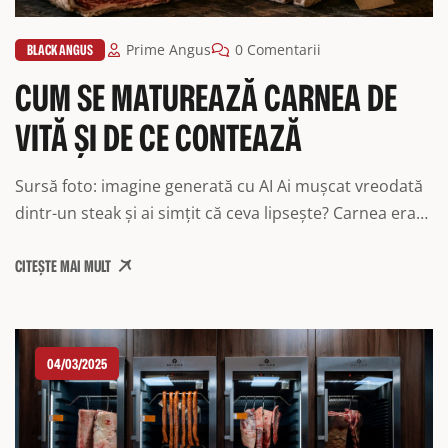
BLACK ANGUS
Prime Angus
0 Comentarii
CUM SE MATUREAZĂ CARNEA DE
VITĂ ȘI DE CE CONTEAZĂ
Sursă foto: imagine generată cu AI Ai mușcat vreodată
dintr-un steak și ai simțit că ceva lipsește? Carnea era
gătită bine, condimentele erau la locul lor, dar gustul
CITEȘTE MAI MULT
rămânea undeva la suprafață, fără adâncime, fără acea
notă care să te facă să închizi ochii pentru o secundă.
Cel mai probabil, lipsea tocmai maturarea. Este o […]
04/03/2025