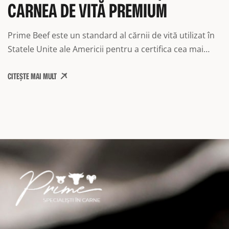
CARNEA DE VITĂ PREMIUM
Prime Beef este un standard al cărnii de vită utilizat în
Statele Unite ale Americii pentru a certifica cea mai
bună calitate a cărnii. Prime indică un nivel ridicat de
CITEȘTE MAI MULT
marmorare, ceea ce conferă frăgezime excepțională,
suculență și aromă deosebită.