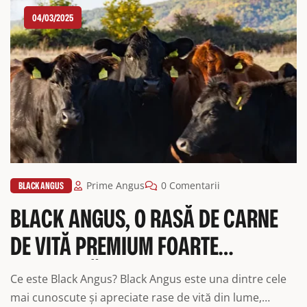
de maturare uscată a cărnii și modul […]
04/03/2025
BLACK ANGUS
Prime Angus
0 Comentarii
BLACK ANGUS, O RASĂ DE CARNE
DE VITĂ PREMIUM FOARTE
APRECIATĂ
Ce este Black Angus? Black Angus este una dintre cele
mai cunoscute și apreciate rase de vită din lume,