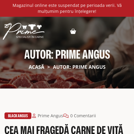
Magazinul online este suspendat pe perioada verii. Vă
mulțumim pentru înțelegere!
AUTOR: PRIME ANGUS
ACASĂ
>
AUTOR: PRIME ANGUS
BLACK ANGUS
Prime Angus
0 Comentarii
CEA MAI FRAGEDĂ CARNE DE VITĂ