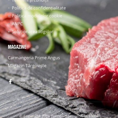
Politica de confidențialitate
Politica modulelor cookie
ANPC
Soluționarea litigiilor
MAGAZINE
Carmangeria Prime Angus
Magazin Târgoviște
© Copyright 2026 Prime – Specialiști în carne