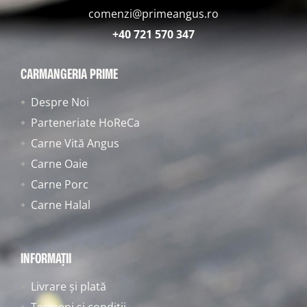
comenzi@primeangus.ro
+40 721 570 347
CARMANGERIA PRIME
Despre Noi
Parteneriate HoReCa
Carne Vită Angus
Carne Oaie
Carne Porc
Carne Halal
INFORMAȚII
Livrare și plată
Termeni și condiții