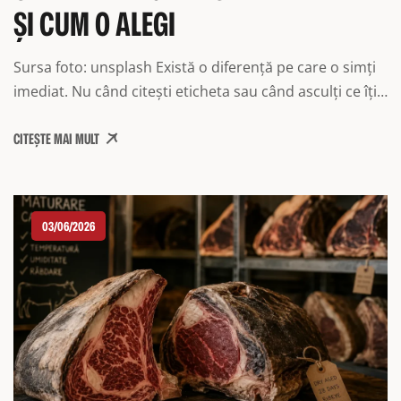
ȘI CUM O ALEGI
Sursa foto: unsplash Există o diferență pe care o simți
imediat. Nu când citești eticheta sau când asculți ce îți
spune vânzătorul, ci în momentul în care cuțitul
CITEȘTE MAI MULT
alunecă prin carne fără rezistență și apoi, în prima
îmbucătură, când textura se topește pur și simplu.
Aceea este frăgezimea cărnii de vită. Dar frăgezimea nu
este […]
03/06/2026